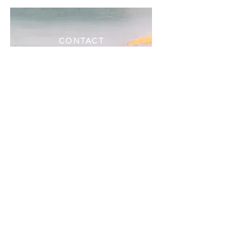
CONTACT
PARIS - BORDEAUX
{+33}
info@atelierblundell.com
-
6 60 42 09 42
Copyright Photos :
Delphine Warin - Ballade Studio - Bogdan Kipkalo - Alice Fenwick